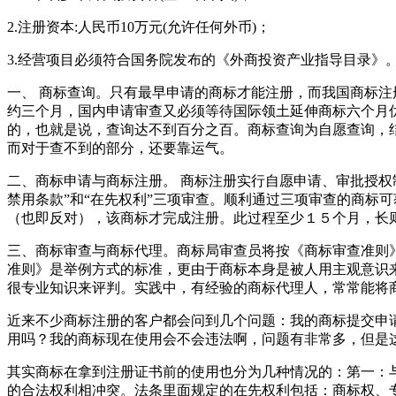
2.注册资本:人民币10万元(允许任何外币)；
3.经营项目必须符合国务院发布的《外商投资产业指导目录》
一、 商标查询。只有最早申请的商标才能注册，而我国商标
约三个月，国内申请审查又必须等待国际领土延伸商标六个月
的，也就是说，查询达不到百分之百。商标查询为自愿查询，
而对于查不到的部分，还要靠运气。
二、商标申请与商标注册。 商标注册实行自愿申请、审批授
禁用条款”和“在先权利”三项审查。顺利通过三项审查的商标
（也即反对），该商标才完成注册。此过程至少１５个月，
三、商标审查与商标代理。商标局审查员将按《商标审查准则
准则》是举例方式的标准，更由于商标本身是被人用主观意识
很专业知识来评判。实践中，有经验的商标代理人，常常能
近来不少商标注册的客户都会问到几个问题：我的商标提交申
用吗？我的商标现在使用会不会违法啊，问题有非常多，但是
其实商标在拿到注册证书前的使用也分为几种情况的：第一：
的合法权利相冲突。法条里面规定的在先权利包括：商标权、