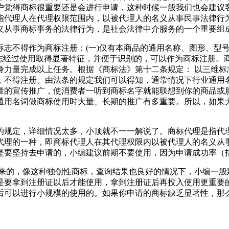
户觉得商标很重要还是会进行申请，这种时候一般我们也会建议
指代理人在代理权限范围内，以被代理人的名义从事民事法律行
义从事商标事务的法律行为，是社会法律中介服务的一个重要组
志不得作为商标注册：(一)仅有本商品的通用名称、图形、型号
标志经过使用取得显著特征，并便于识别的，可以作为商标注册
身力量完成以上任务。根据《商标法》第十二条规定： 以三维标
，不得注册。由法条的规定我们可以得知，通常情况下行业通用
的宣传推广，使消费者一听到商标名字就能联想到你的商品或服
通用名词做商标使用时大量、长期的推广有多重要。所以，如果
的规定，详细情况太多，小顶就不一一解说了。商标代理是指代
代理的一种，即商标代理人在其代理权限内以被代理人的名义从
是要坚持去申请的，小编建议前期不要使用，因为申请成功率（
意来的，像这种独创性商标，查询结果也良好的情况下，小编一般
是要拿到注册证以后才能使用，拿到注册证后再投入使用更重要
后可以进行小规模的使用的。如果你申请的商标缺乏显著性，那