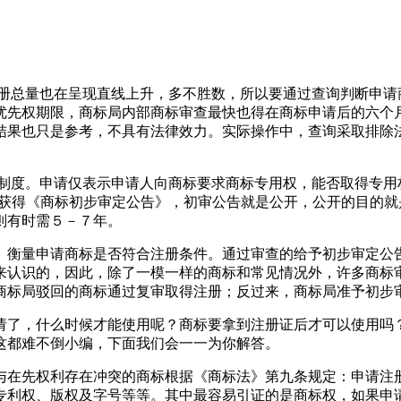
。
注册总量也在呈现直线上升，多不胜数，所以要通过查询判断申请
优先权期限，商标局内部商标审查最快也得在商标申请后的六个
结果也只是参考，不具有法律效力。实际操作中，查询采取排除法
权制度。申请仅表示申请人向商标要求商标专用权，能否取得专用
可获得《商标初步审定公告》，初审公告就是公开，公开的目的
长则有时需５－７年。
》衡量申请商标是否符合注册条件。通过审查的给予初步审定公
来认识的，因此，除了一模一样的商标和常见情况外，许多商标
将商标局驳回的商标通过复审取得注册；反过来，商标局准予初
请了，什么时候才能使用呢？商标要拿到注册证后才可以使用吗
这都难不倒小编，下面我们会一一为你解答。
与在先权利存在冲突的商标根据《商标法》第九条规定：申请注
专利权、版权及字号等等。其中最容易引证的是商标权，如果申