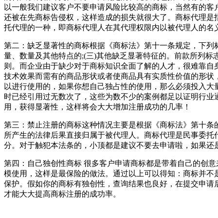
以一般我们建议客户不要申请风险比较高的商标，当然有的客
还被在先商标告侵权，这样造成的损失就很大了。商标代理是
托代理的一种，即商标代理人在其代理权限内以被代理人的名
第二：缺乏显著性的商标根据《商标法》第十一条规定，下列标
量、数量及其他特点的;(三)其他缺乏显著特征的。前款所列
则。而企业由于缺少对于商标知识全面了解的人才，很难靠自
技术效果而需有的商品形状或者使商品具有实质性价值的形状
以进行使用的，如果你想自己独占性的使用，那么必须投入大量
时已经引用过无数次了，这些为数不少的案例都足以证明行业
用，获得显著性，这样将会大大增加注册成功的几率！
第三：禁止注册的商标这种情况主要是根据《商标法》第十条
所产生的法律后果直接归属于被代理人。商标代理是民事委托
分。对于触犯本法条的，小顶都是建议不要去申请啦，如果还
第四：自己独创性商标 很多客户申请商标都是带着自己的创
模使用，这样是最保险的做法。通过以上可以得知：商标并不
保护。假如你的商标有独创性，查询结果也良好，在提交申请
才能大大提高商标注册的成功率。